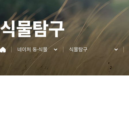
식물탐구
네이처 동·식물
식물탐구
네이처파크
동물탐구
이용정보
식물탐구
네이처 동·식물
이벤트&혜택
커뮤니티