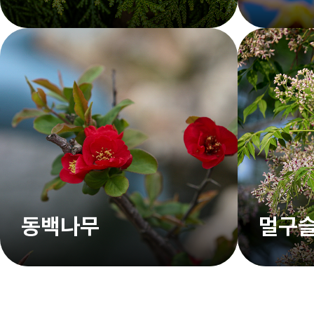
동백나무
멀구