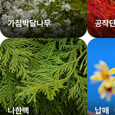
가침박달나무
공작
나한백
납매