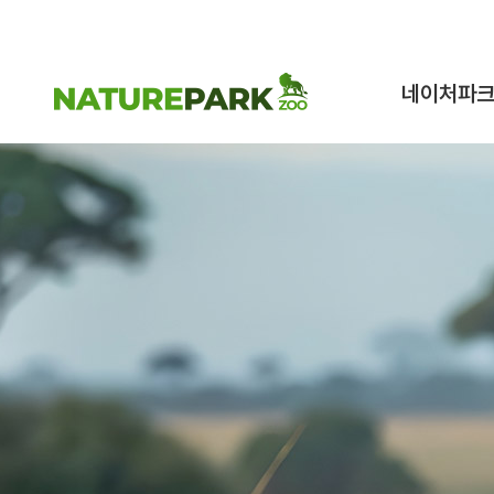
네이처파
네이처파크 이
구조동물 스토
시설안내