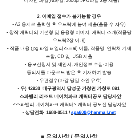
디자인 파일(AI파일, 300dpi JPG파일 2종 제출)
2. 이메일 접수가 불가능할 경우
- A3 용지로 출력한 후 우드락에 붙여 제출(출품 수 자유)
- 창작 캐릭터의 기본형 및 응용형 이미지, 캐릭터 소개(작품당
우드락2장 이내)
- 작품 내용 (jpg 파일 & 일러스트ai) 이름, 작품명, 연락처 기재
포함, CD 및 USB 제출
- 응모신청서 및 제안서, 개인정보 수집·이용
동의서를
다운로드 받은 후 기재하여 발송
- 우편접수(마감 당일 소인 유효)
-
우) 42938 대구광역시 달성군 가창면 가창로 891
스파밸리 리조트 네이쳐파크 캐릭터공모 담당자앞
<스파밸리 네이처파크 캐릭터> 캐릭터 공모전 담당자앞
- 상담전화 1688-8511 /
spa608@hanmail.net
■ 유의사항 / 문의사항