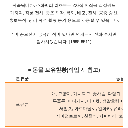
귀속됩니다. 스파밸리 리조트는 2차적 저작물 작성권을
가지며, 작품 전시, 굿즈 제작, 복제, 배포, 전시, 공중 송신,
홍보목적, 영리 목적 활동 등의 용도로 사용할 수 있습니다.
* 이 공모전에 궁금한 점이 있다면 언제든지 전화 주시면
감사하겠습니다. (
1688-8511
)
■ 동물 보유현황(작업 시 참고)
분류군
동물
개, 고양이, 기니피그, 꽃사슴, 다람쥐, 
무플론,
미니돼지, 미어캣, 뱅갈호랑이, 
포유류
서벌캣, 아르마딜로,
알파카, 유라시
자이언트토끼, 친칠라,
카피바라, 코아티