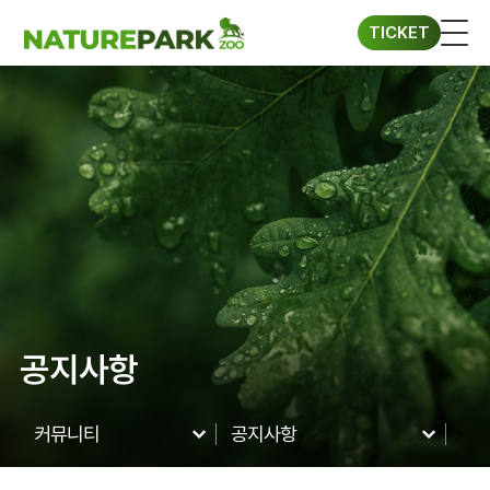
TICKET
ENG
TICKET
단체프로그램
네이처파크
네이처파크 이야기
공지사항
이용정보
구조동물 스토리
시설안내
커뮤니티
공지사항
이용요금&시간
네이처파크
공지사항
네이처 동·식물
이용안내