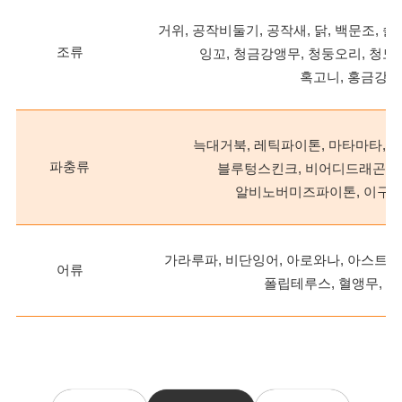
거위, 공작비둘기, 공작새, 닭, 백문조, 
조류
잉꼬, 청금강앵무, 청둥오리, 청모
혹고니, 홍금강앵
늑대거북, 레틱파이톤, 마타마타,
파충류
블루텅스킨크, 비어디드래곤, 
알비노버미즈파이톤, 이구아
가라루파, 비단잉어, 아로와나, 아스트
어류
폴립테루스, 혈앵무, 