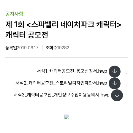
이용정보
FAQ
가이드맵
동물탐구
네이처 동·식물
공지사항
오시는길
이벤트&혜택
식물탐구
제 1회 <스파밸리 네이처파크 캐릭터>
이벤트&혜택
커뮤니티
캐릭터 공모전
이벤트
커뮤니티
혜택
등록일
2019.06.17
조회수
19282
공지사항
서식1_캐릭터공모전_응모신청서.hwp
,
FAQ
서식2_캐릭터공모전_스토리및디자인제안서.hwp
,
서식3_캐릭터공모전_개인정보수집이용동의서.hwp