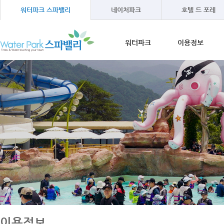
워터파크 스파밸리
네이처파크
호텔 드 포레
워터파크
이용정보
워터파크소개
이용안내
온천수 이야기
이용방법
오시는길
이용시간
이용요금
단체프로그램
이용정보