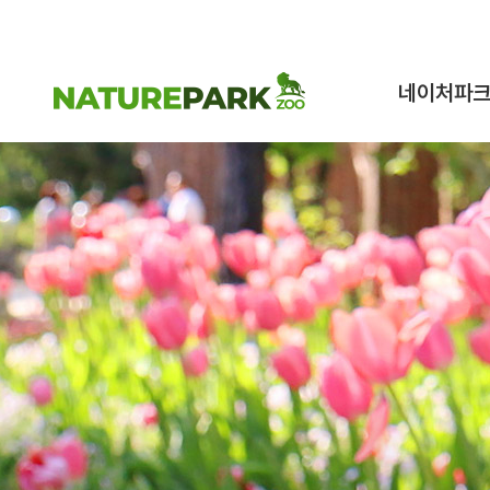
네이처파
네이처파크 이
구조동물 스토
시설안내