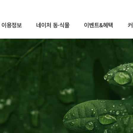
이용정보
네이처 동·식물
이벤트&혜택
커
이용요금&시간
동물탐구
이벤트
이용안내
식물탐구
혜택
가이드맵
오시는길