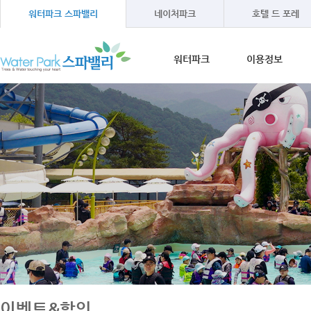
워터파크 스파밸리
네이처파크
호텔 드 포레
워터파크
이용정보
워터파크소개
이용안내
온천수 이야기
이용방법
오시는길
이용시간
이용요금
단체프로그램
이벤트&할인